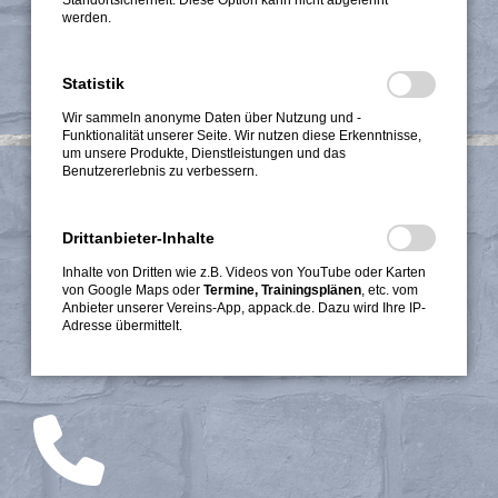
werden.
Senden
Statistik
Wir sammeln anonyme Daten über Nutzung und -
Funktionalität unserer Seite. Wir nutzen diese Erkenntnisse,
um unsere Produkte, Dienstleistungen und das
Benutzererlebnis zu verbessern.
So erreichen Sie uns
Turnverein Offenbach von 1824
Drittanbieter-Inhalte
Goethestraße 11-15
Inhalte von Dritten wie z.B. Videos von YouTube oder Karten
63067 Offenbach
von Google Maps oder
Termine, Trainingsplänen
, etc. vom
Telefon
069 / 88 27 33
Anbieter unserer Vereins-App, appack.de. Dazu wird Ihre IP-
Adresse übermittelt.
Telefax
069 / 82 37 66 31
Geschäftsstunde jeden ersten D
onnerstag im Monat 18:30-20:00 Uhr