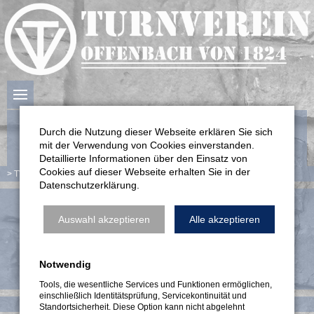
Durch die Nutzung dieser Webseite erklären Sie sich
mit der Verwendung von Cookies einverstanden.
Detaillierte Informationen über den Einsatz von
Cookies auf dieser Webseite erhalten Sie in der
TV Offenbach
Verein
Datenschutzerklärung.
Auswahl akzeptieren
Alle akzeptieren
Turnverein Offenbach von 1824
Notwendig
Tools, die wesentliche Services und Funktionen ermöglichen,
einschließlich Identitätsprüfung, Servicekontinuität und
Navigation
Kontakt
Impressum
Datenschutzerklärung
Standortsicherheit. Diese Option kann nicht abgelehnt
überspringen